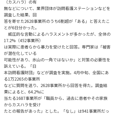
（カスハラ）の有
無などについて、業界団体が訪問看護ステーションなどを
調査した結果、回
答を寄せた2628事業所のうち6割超が「ある」と答えたこ
とが6日分かった。
威圧的な言動によるハラスメントが多かったが、全体の
17.2%（452事業所）
は実際に患者らから暴力を受けたと回答。専門家は「被害
が潜在化している
可能性があり、氷山の一角ではないか」と対策の必要性を
訴えている。「日
本訪問看護財団」などが調査を実施。4月中旬、全国にあ
る1万2265の事業所
などに質問を送り、2628事業所から回答を得た。調査結
果によると、64.2%に
当たる1687事業所が「職員から、過去に患者やその家族
からカスハラを受け
たとの報告があった」とした。「なし」は941事業所だっ